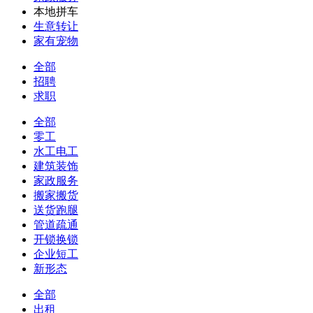
本地拼车
生意转让
家有宠物
全部
招聘
求职
全部
零工
水工电工
建筑装饰
家政服务
搬家搬货
送货跑腿
管道疏通
开锁换锁
企业短工
新形态
全部
出租