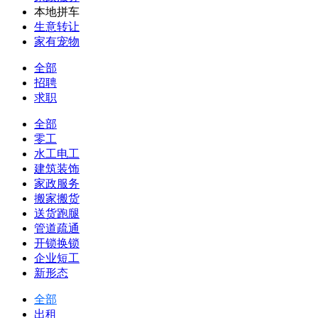
本地拼车
生意转让
家有宠物
全部
招聘
求职
全部
零工
水工电工
建筑装饰
家政服务
搬家搬货
送货跑腿
管道疏通
开锁换锁
企业短工
新形态
全部
出租