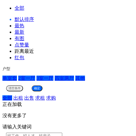
全部
默认排序
最热
最新
有图
点赞量
距离最近
红包
户型
单室套
2室一厅
3室一厅
四室两厅
其他
全部
出租
出售
求租
求购
正在加载
没有更多了
请输入关键词