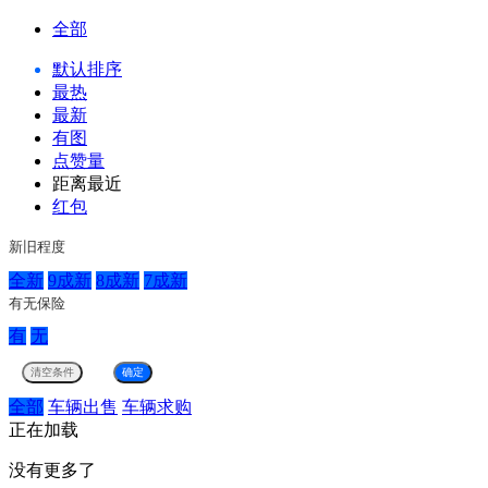
全部
默认排序
最热
最新
有图
点赞量
距离最近
红包
新旧程度
全新
9成新
8成新
7成新
有无保险
有
无
全部
车辆出售
车辆求购
正在加载
没有更多了