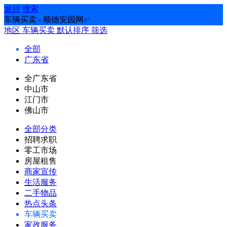
返回
搜索
车辆买卖 - 顺德安园网✅
地区
车辆买卖
默认排序
筛选
全部
广东省
全广东省
中山市
江门市
佛山市
全部分类
招聘求职
零工市场
房屋租售
商家宣传
生活服务
二手物品
热点头条
车辆买卖
家政服务