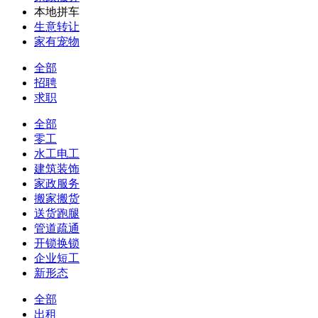
本地拼车
生意转让
家有宠物
全部
招聘
求职
全部
零工
水工电工
建筑装饰
家政服务
搬家搬货
送货跑腿
管道疏通
开锁换锁
企业短工
新形态
全部
出租