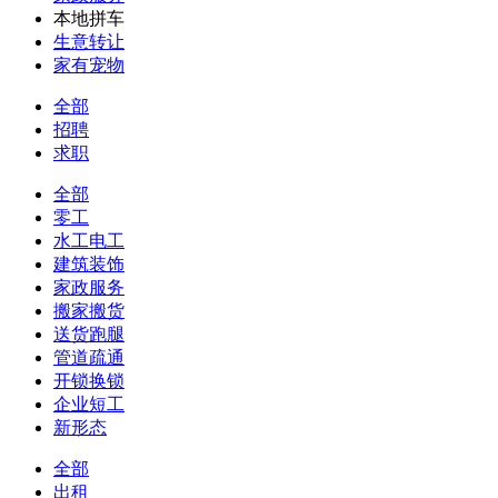
本地拼车
生意转让
家有宠物
全部
招聘
求职
全部
零工
水工电工
建筑装饰
家政服务
搬家搬货
送货跑腿
管道疏通
开锁换锁
企业短工
新形态
全部
出租