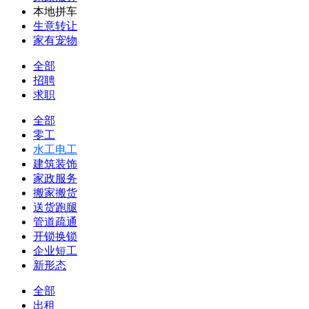
本地拼车
生意转让
家有宠物
全部
招聘
求职
全部
零工
水工电工
建筑装饰
家政服务
搬家搬货
送货跑腿
管道疏通
开锁换锁
企业短工
新形态
全部
出租