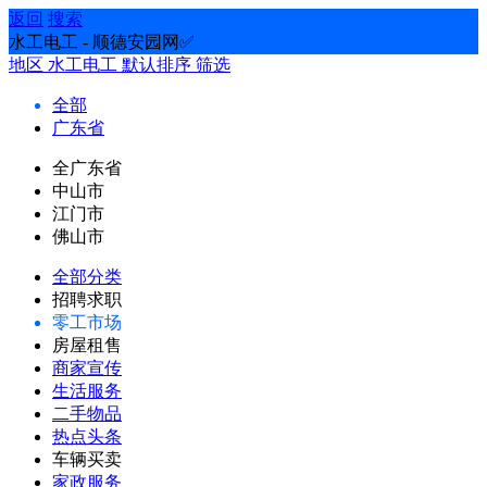
返回
搜索
水工电工 - 顺德安园网✅
地区
水工电工
默认排序
筛选
全部
广东省
全广东省
中山市
江门市
佛山市
全部分类
招聘求职
零工市场
房屋租售
商家宣传
生活服务
二手物品
热点头条
车辆买卖
家政服务