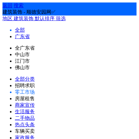
返回
搜索
建筑装饰 - 顺德安园网✅
地区
建筑装饰
默认排序
筛选
全部
广东省
全广东省
中山市
江门市
佛山市
全部分类
招聘求职
零工市场
房屋租售
商家宣传
生活服务
二手物品
热点头条
车辆买卖
家政服务