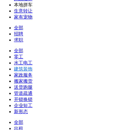
本地拼车
生意转让
家有宠物
全部
招聘
求职
全部
零工
水工电工
建筑装饰
家政服务
搬家搬货
送货跑腿
管道疏通
开锁换锁
企业短工
新形态
全部
出租