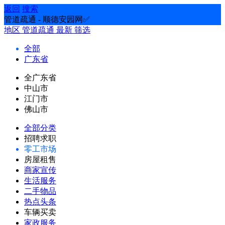
返回
搜索
管道疏通 - 顺德安园网✅
地区
管道疏通
最新
筛选
全部
广东省
全广东省
中山市
江门市
佛山市
全部分类
招聘求职
零工市场
房屋租售
商家宣传
生活服务
二手物品
热点头条
车辆买卖
家政服务