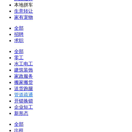
本地拼车
生意转让
家有宠物
全部
招聘
求职
全部
零工
水工电工
建筑装饰
家政服务
搬家搬货
送货跑腿
管道疏通
开锁换锁
企业短工
新形态
全部
出租