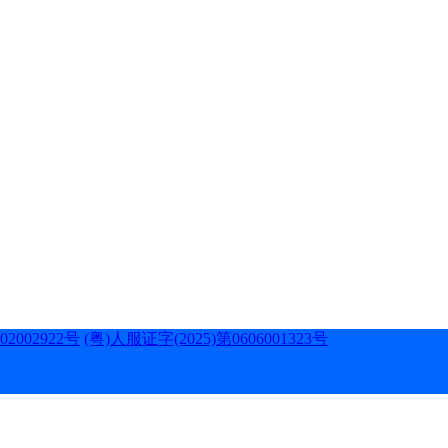
2002922号
(粤)人服证字(2025)第0606001323号