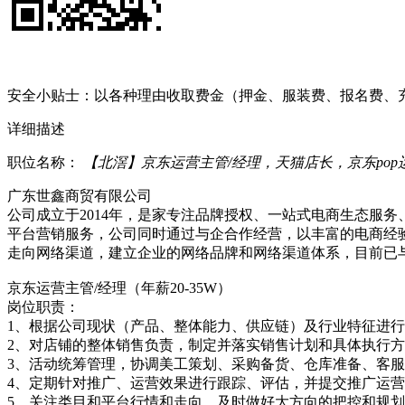
安全小贴士：以各种理由收取费金（押金、服装费、报名费、
详细描述
职位名称：
【北滘】京东运营主管/经理，天猫店长，京东po
广东世鑫商贸有限公司
公司成立于2014年，是家专注品牌授权、一站式电商生态服
平台营销服务，公司同时通过与企合作经营，以丰富的电商经
走向网络渠道，建立企业的网络品牌和网络渠道体系，目前已与
京东运营主管/经理（年薪20-35W）
岗位职责：
1、根据公司现状（产品、整体能力、供应链）及行业特征进
2、对店铺的整体销售负责，制定并落实销售计划和具体执行
3、活动统筹管理，协调美工策划、采购备货、仓库准备、客
4、定期针对推广、运营效果进行跟踪、评估，并提交推广运
5、关注类目和平台行情和走向，及时做好大方向的把控和规