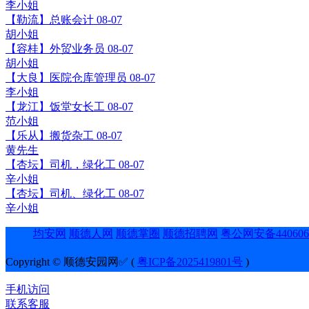
李小姐
【勒流】总账会计
08-07
胡小姐
【容桂】外贸业务员
08-07
胡小姐
【大良】医院仓库管理员
08-07
李小姐
【龙江】饭堂女长工
08-07
范小姐
【乐从】搬货杂工
08-07
黄先生
【杏坛】司机，绿化工
08-07
辛小姐
【杏坛】司机、绿化工
08-07
辛小姐
均安网
顺德人网
顺德掌圈
顺德招聘网
粤公网安备4406060
Copyright © 顺德安园网✅ (
粤ICP备2025419801号
)
手机访问
联系客服